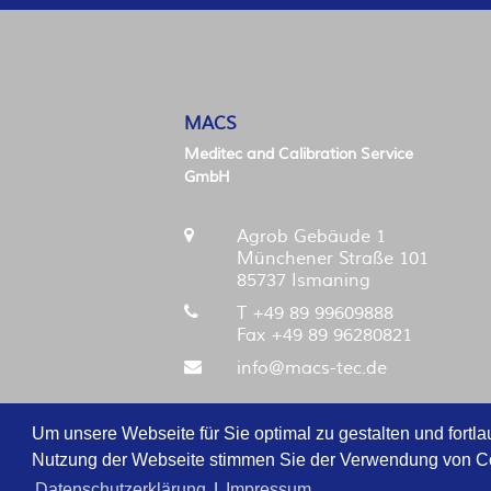
MACS
Meditec and Calibration Service
GmbH
Agrob Gebäude 1
Münchener Straße 101
85737 Ismaning
T +49 89 99609888
Fax +49 89 96280821
info@macs-tec.de
Um unsere Webseite für Sie optimal zu gestalten und fortl
Nutzung der Webseite stimmen Sie der Verwendung von Cook
Datenschutzerklärung
|
Impressum