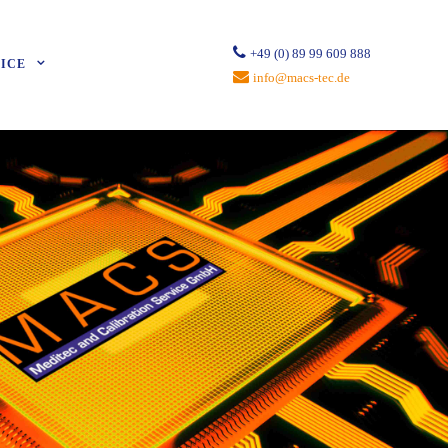
+49 (0) 89 99 609 888
ICE
info@macs-tec.de