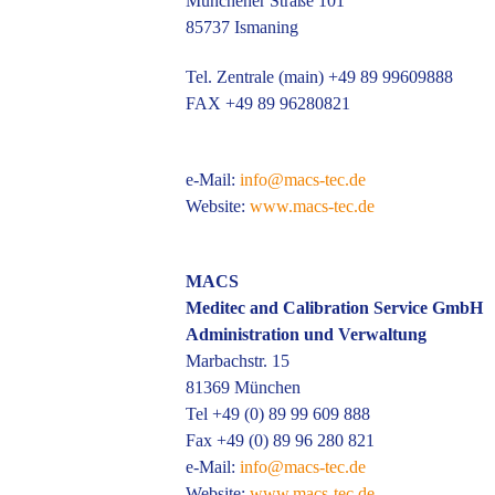
Münchener Straße 101
85737 Ismaning
Tel. Zentrale (main) +49 89 99609888
FAX +49 89 96280821
e-Mail:
info@macs-tec.de
Website:
www.macs-tec.de
MACS
Meditec and Calibration Service GmbH
Administration und Verwaltung
Marbachstr. 15
81369 München
Tel +49 (0) 89 99 609 888
Fax +49 (0) 89 96 280 821
e-Mail:
info@macs-tec.de
Website:
www.macs-tec.de